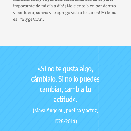
importante de mi día a día! ¡Me siento bien por dentro
y por fuera, sonrío y le agrego vida a los años! Mi lema
es: #ElygeVivir!.
«Si no te gusta algo,
cámbialo. Si no lo puedes
cambiar, cambia tu
actitud».
(Maya Angelou, poetisa y actriz,
1928-2014)