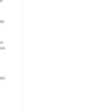
de
del
que
ante
 del