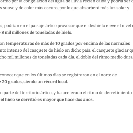
rmó por la congelación del agua de lluvia recién caída y podría ser 
más suave y de color más oscuro, por lo que absorberá más luz solar y
 podrían en el paisaje ártico provocar que el deshielo eleve el nivel 
8 mil millones de toneladas de hielo.
con
temperaturas de más de 10 grados por encima de las normales
to intenso del casquete de hielo en dicho país, el casquete glaciar 
 ocho mil millones de toneladas cada día, el doble del ritmo medio dur
 conocer que en los últimos días se registraron en el norte de
20 grados, siendo un récord local.
 parte del territorio ártico, y ha acelerado el ritmo de derretimiento
 el hielo se derritió es mayor que hace dos años.