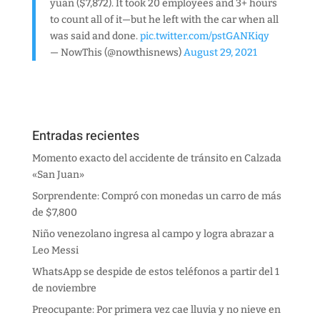
yuan ($7,872). It took 20 employees and 3+ hours
to count all of it—but he left with the car when all
was said and done.
pic.twitter.com/pstGANKiqy
— NowThis (@nowthisnews)
August 29, 2021
Entradas recientes
Momento exacto del accidente de tránsito en Calzada
«San Juan»
Sorprendente: Compró con monedas un carro de más
de $7,800
Niño venezolano ingresa al campo y logra abrazar a
Leo Messi
WhatsApp se despide de estos teléfonos a partir del 1
de noviembre
Preocupante: Por primera vez cae lluvia y no nieve en