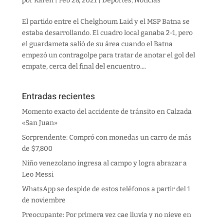
por
Karen
|
Feb 28, 2021
|
Deportes
,
Noticias
El partido entre el Chelghoum Laid y el MSP Batna se
estaba desarrollando. El cuadro local ganaba 2-1, pero
el guardameta salió de su área cuando el Batna
empezó un contragolpe para tratar de anotar el gol del
empate, cerca del final del encuentro....
Entradas recientes
Momento exacto del accidente de tránsito en Calzada
«San Juan»
Sorprendente: Compró con monedas un carro de más
de $7,800
Niño venezolano ingresa al campo y logra abrazar a
Leo Messi
WhatsApp se despide de estos teléfonos a partir del 1
de noviembre
Preocupante: Por primera vez cae lluvia y no nieve en