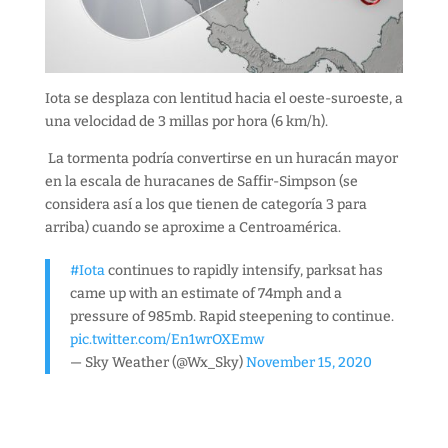
Iota se desplaza con lentitud hacia el oeste-suroeste, a
una velocidad de 3 millas por hora (6 km/h).
La tormenta podría convertirse en un huracán mayor
en la escala de huracanes de Saffir-Simpson (se
considera así a los que tienen de categoría 3 para
arriba) cuando se aproxime a Centroamérica.
#Iota
continues to rapidly intensify, parksat has
came up with an estimate of 74mph and a
pressure of 985mb. Rapid steepening to continue.
pic.twitter.com/En1wrOXEmw
— Sky Weather (@Wx_Sky)
November 15, 2020