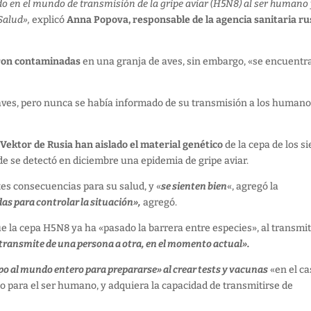
do en el mundo de transmisión de la gripe aviar (H5N8) al ser humano
Salud»,
explicó
Anna Popova, responsable de la agencia sanitaria ru
eron contaminadas
en una granja de aves, sin embargo, «se encuentr
aves, pero nunca se había informado de su transmisión a los human
o Vektor de Rusia han aislado el material genético
de la cepa de los si
de se detectó en diciembre una epidemia de gripe aviar.
s consecuencias para su salud, y «
se sienten bien
«, agregó la
s para controlar la situación»,
agregó.
la cepa H5N8 ya ha «pasado la barrera entre especies», al transmit
e transmite de una persona a otra, en el momento actual».
po al mundo entero para prepararse» al crear tests y vacunas
«en el ca
o para el ser humano, y adquiera la capacidad de transmitirse de