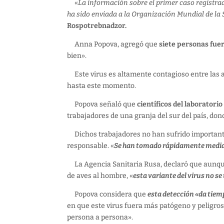
«
La información sobre el primer caso registra
ha sido enviada a la Organización Mundial de la 
Rospotrebnadzor.
Anna Popova, agregó que
siete personas fu
bien».
Este virus es altamente contagioso entre las 
hasta este momento.
Popova señaló que
científicos del laboratori
trabajadores de una granja del sur del país, don
Dichos trabajadores no han sufrido importante
responsable. «
Se han tomado rápidamente medida
La Agencia Sanitaria Rusa, declaró que aunque 
de aves al hombre, «
esta variante del virus no s
Popova considera que
esta detección «da tiem
en que este virus fuera más patógeno y peligros
persona a persona».