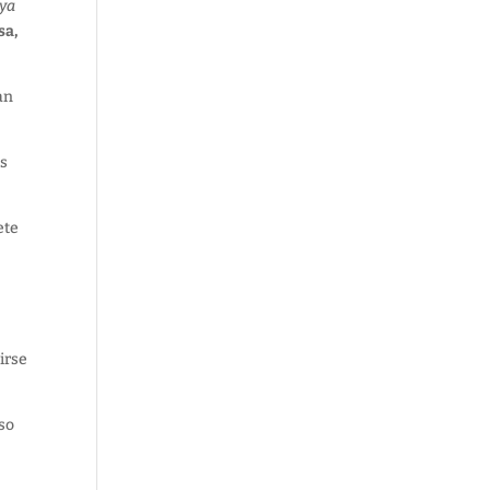
 ya
sa,
an
os
ete
irse
so