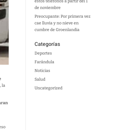
estos teléfonos a partir del 1
de noviembre
Preocupante: Por primera vez
cae lluvia y no nieve en
cumbre de Groenlandia
Categorías
Deportes
Farándula
Noticias
e
Salud
 la
Uncategorized
caran
eso