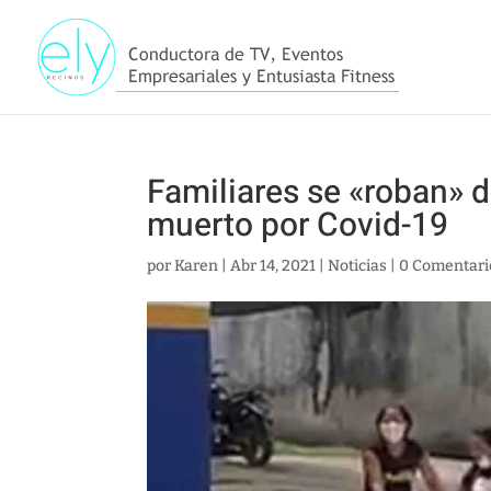
Familiares se «roban» d
muerto por Covid-19
por
Karen
|
Abr 14, 2021
|
Noticias
|
0 Comentari