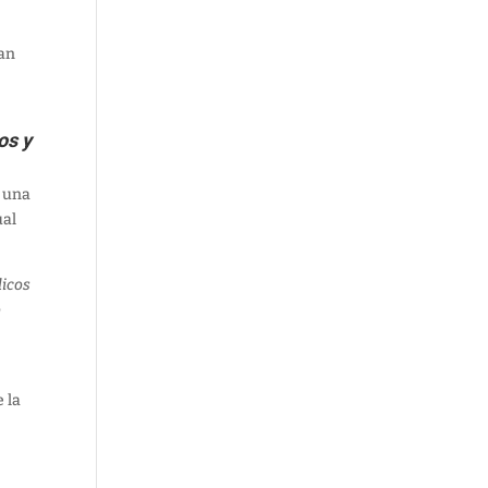
ían
os y
n una
ual
licos
o
e la