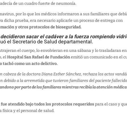
adecía de un cuadro fuerte de neumonía.
virus, por lo que los médicos informaron a sus familiares que deb
iva dicha prueba, era necesario aplicarle un proceso de entrega con
emación y otros protocolos de bioseguridad.
y decidieron sacar el cadáver a la fuerza rompiendo vidri
nuó el Secretario de Salud departamental.
xtrajeran el cuerpo, lo envolvieran en una sábana y lo trasladaran e
, el
Hospital San Rafael de Fundación
emitió un comunicado en el c
 lo tachó como un acto delictivo.
 en cabeza de la doctora Diana Esther Sánchez, rechaza los actos vandá
n debido a la arremetida que tuvieron familiares del paciente fallecid
ndono por parte de los familiares mientras recibía la atención médica
 fue atendido bajo todos los protocolos requeridos
para el caso y qu
 física y el personal de salud.