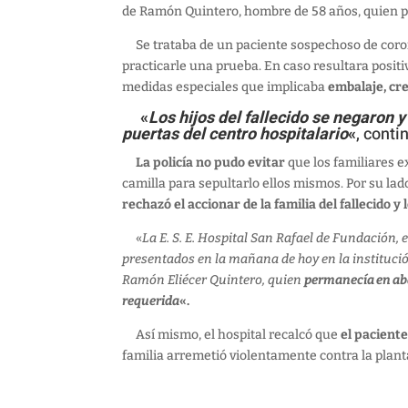
de Ramón Quintero, hombre de 58 años, quien p
Se trataba de un paciente sospechoso de corona
practicarle una prueba. En caso resultara posit
medidas especiales que implicaba
embalaje, cr
«
Los hijos del fallecido se negaron 
puertas del centro hospitalario
«
, conti
La policía no pudo evitar
que los familiares e
camilla para sepultarlo ellos mismos. Por su lado
rechazó el accionar de la familia del fallecido y
«
La E. S. E. Hospital San Rafael de Fundación,
presentados en la mañana de hoy en la institució
Ramón Eliécer Quintero, quien
permanecía en aba
requerida
«.
Así mismo, el hospital recalcó que
el paciente
familia arremetió violentamente contra la planta