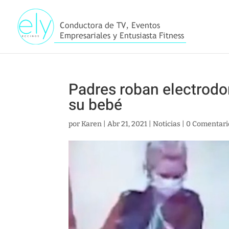
Padres roban electrodom
su bebé
por
Karen
|
Abr 21, 2021
|
Noticias
|
0 Comentari