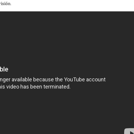
risión
.