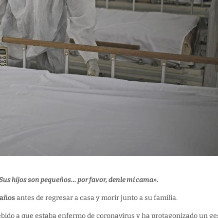
 Sus hijos son pequeños… por favor, denle mi cama».
 años
antes de regresar a casa y morir junto a su familia.
ebido a que estaba enfermo de coronavirus y ha protagonizado un ge