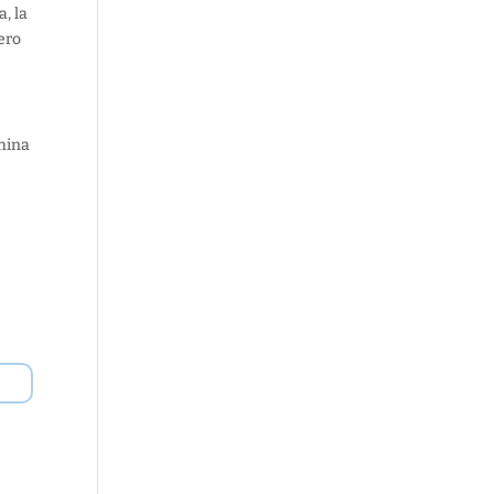
, la
ero
China