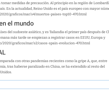
en tomar medidas de precaución. Al principio en la región de Lombardía
país. En la actualidad, Reino Unido es el país europeo con mayor núm
o/2020/graficos/mar/s4/muertos-paises-top10-470.html
 en el mundo
íses del sudoeste asiático, y es Tailandia el primer país después de 
emana más tarde se empiezan a registrar casos en EEUU, Europa y
o/2020/graficos/mar/s2/casos-spain-evolucion-470.html
AL
parada con otras pandemias recientes como la gripe A, que, entre
mia, tras haberse paralizado en China, se ha extendido al resto del
 Unidos.